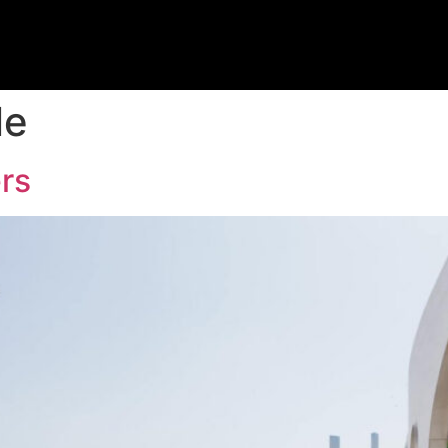
le
rs